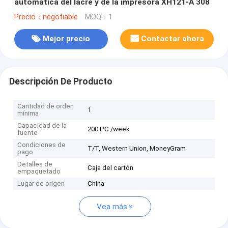
automática del lacre y de la impresora XH121-A 308
Precio：negotiable
MOQ：1
Mejor precio
Contactar ahora
Descripción De Producto
Cantidad de orden
1
mínima
Capacidad de la
200 PC /week
fuente
Condiciones de
T/T, Western Union, MoneyGram
pago
Detalles de
Caja del cartón
empaquetado
Lugar de origen
China
Vea más