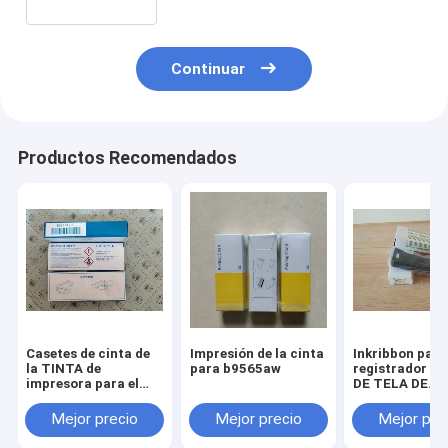
Continuar
Productos Recomendados
Casetes de cinta de
Impresión de la cinta
Inkribbon para
la TINTA de
para b9565aw
registrador de
impresora para el
DE TELA DE
registrador del color
ALGODÓN 84-
de UR1000/UR10000
100m m
Mejor precio
Mejor precio
Mejor pre
B9901AX00 6