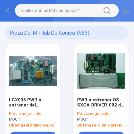
Pieza Del Minilab De Konica
(583)
LCX036 PWB a
PWB a estrenar OS-
estrenar del
SXGA-DRIVER-002 del
conductor del
conductor de DVI
Precio:
negotiable
Precio:
negotiable
EMPUJE V3.0 LCD
LCD para el
MOQ:
1
MOQ:
1
para Doli 2300/2410
modulador ligero
Minilab
espacial con LCX017
Obtenga el último precio
Obtenga el último precio