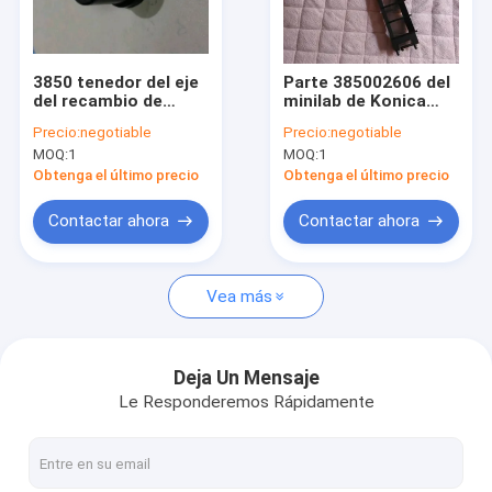
Factory Tour
Quality Control
3850 tenedor del eje
Parte 385002606 del
del recambio de
minilab de Konica
Contact Us
02230B 385002230B
3850 02606
Precio:
negotiable
Precio:
negotiable
Konica R2 Minilab
MOQ:
1
MOQ:
1
Request A Quote
Obtenga el último precio
Obtenga el último precio
Contactar ahora
Contactar ahora
cinta de la impresora
Vea más
Pieza del minilab de Konica
Pieza de Poli Laserlab
Deja Un Mensaje
Le Responderemos Rápidamente
Pieza del minilab de Noritsu
pieza del minilab del doli