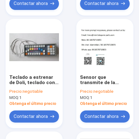
Contactar ahora
Contactar ahora
Teclado a estrenar
Sensor que
de Doli, teclado con
transmite de la
el cable para la
detección de la luz
Precio:
negotiable
Precio:
negotiable
máquina del minilab
de Doli y sensor de la
MOQ:
1
MOQ:
1
de Doli 2300
recepción para
Minilab
Obtenga el último precio
Obtenga el último precio
1210,0810,2100,2300
minilabs digitales
Contactar ahora
Contactar ahora