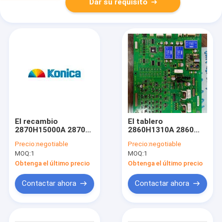
Dar su requisito
El recambio
El tablero
2870H15000A 2870
2860H1310A 2860
H15000A del minilab
H1310A del recambio
Precio:
negotiable
Precio:
negotiable
de Konica utilizó
de Konica Minilab
MOQ:
1
MOQ:
1
utilizó
Obtenga el último precio
Obtenga el último precio
Contactar ahora
Contactar ahora