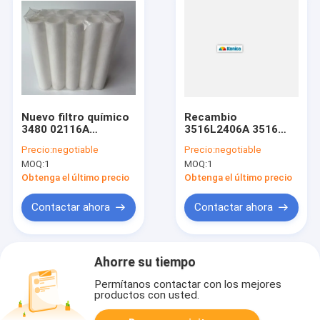
Nuevo filtro químico
Recambio
3480 02116A
3516L2406A 3516
348002116A
L2406A del minilab de
Precio:
negotiable
Precio:
negotiable
348002116 para los
Konica
MOQ:
1
MOQ:
1
minilabs de Konica
Obtenga el último precio
Obtenga el último precio
Contactar ahora
Contactar ahora
Ahorre su tiempo
Permítanos contactar con los mejores
productos con usted.