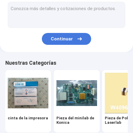
Pieza del minilab de Fuji
Máquina usada del minilab
pieza del minilab
Continuar
Pieza de impresora de chorro de tinta de Drylab
pieza del registrador
Nuestras Categorías
Mochila
cinta de la etiqueta
Bolso de cosméticos
Paquete perforado
cinta de la impresora
Pieza del minilab de
Pieza de Poli
bolsa de almacenamiento
Konica
Laserlab