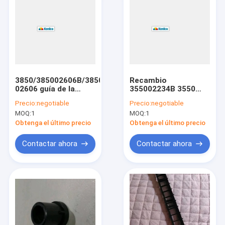
3850/385002606B/3850
Recambio
02606 guía de la
355002234B 3550
pieza del minilab de
02234B del minilab de
Precio:
negotiable
Precio:
negotiable
Konica
Konica
MOQ:
1
MOQ:
1
02606B/385002606
R1
Obtenga el último precio
Obtenga el último precio
Contactar ahora
Contactar ahora
Home
Products
About Us