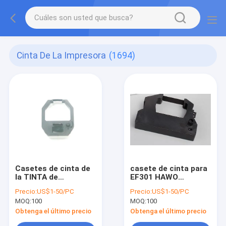
Cinta De La Impresora
(1694)
Casetes de cinta de
casete de cinta para
la TINTA de
EF301 HAWO
impresora para el
HM660/HM850/CM880/sel
Precio:
US$1-50/PC
Precio:
US$1-50/PC
EMPAQUETADO del
del calor hm750-
MOQ:
100
MOQ:
100
APARATO MÉDICO
3020/HM750/HM7 de
/ZMFK-662/MMFK-80
HS1000 con médico
Obtenga el último precio
Obtenga el último precio
de Easyseal EF300