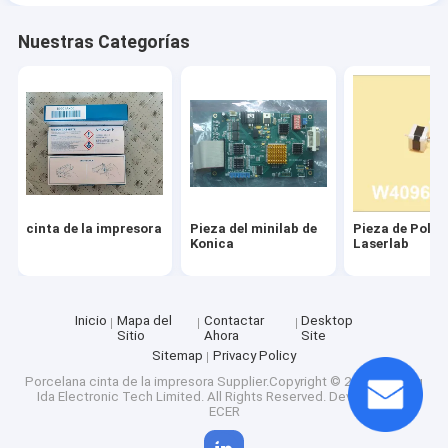
Nuestras Categorías
cinta de la impresora
Pieza del minilab de
Pieza de Poli
Konica
Laserlab
Inicio
Mapa del
Contactar
Desktop
Sitio
Ahora
Site
Sitemap
Privacy Policy
Porcelana cinta de la impresora
Supplier.Copyright © 2025 Nanning
Ida Electronic Tech Limited. All Rights Reserved. Developed by
ECER