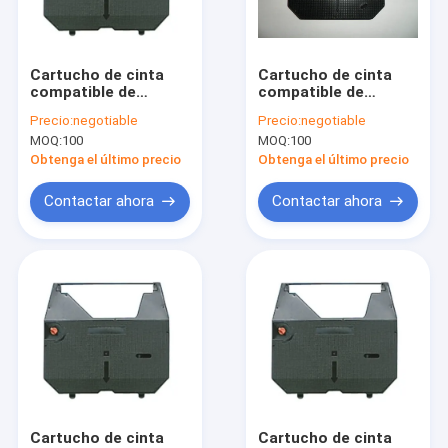
Factory Tour
Quality Control
Cartucho de cinta
Cartucho de cinta
compatible de
compatible de
Contact Us
máquina de escribir
máquina de escribir
Precio:
negotiable
Precio:
negotiable
de Brother GX7000
del modelo CX65 del
MOQ:
100
MOQ:
100
GX-7000 GX7500 GX-
modelo CX60 de
Request A Quote
7500
Brother CX50
Obtenga el último precio
Obtenga el último precio
Contactar ahora
Contactar ahora
cinta de la impresora
Pieza del minilab de Konica
Pieza de Poli Laserlab
Pieza del minilab de Noritsu
pieza del minilab del doli
Cartucho de cinta
Cartucho de cinta