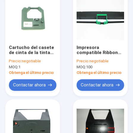
Cartucho del casete
Impresora
de cinta de la tinta
compatible Ribbon
para la cinta
Fujitsu DPK7600E
Precio:
negotiable
Precio:
negotiable
automática del lacre
DPK7700H DPK7850E
MOQ:
1
MOQ:
100
y de la impresora
DPK7400E para el
XH121-A 308
negro de Sedco
Obtenga el último precio
Obtenga el último precio
ULTIMA 90
Contactar ahora
Contactar ahora
Home
Products
About Us