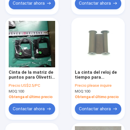
EF101-PD
Contactar ahora
Contactar ahora
Cinta de la matriz de
La cinta del reloj de
puntos para Olivetti
tiempo para
DM
Rapidprint “A” cinta
Precio:
US$2.5/PC
Precio:
please inquire
100/101/102/103/95/99/90/98
compatible de
MOQ:
100
MOQ:
100
mejorado
Widmer T, de D o de
la serie de N
Obtenga el último precio
Obtenga el último precio
ENNEGRECE el
registrador de
Contactar ahora
Contactar ahora
tiempo DE NYLON
1096-0 mejorado