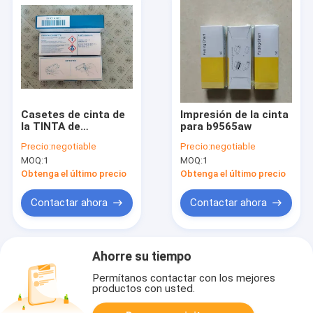
Casetes de cinta de
Impresión de la cinta
la TINTA de
para b9565aw
impresora para el
Precio:
negotiable
Precio:
negotiable
registrador del color
MOQ:
1
MOQ:
1
de UR1000/UR10000
B9901AX00 6
Obtenga el último precio
Obtenga el último precio
Contactar ahora
Contactar ahora
Ahorre su tiempo
Permítanos contactar con los mejores
productos con usted.