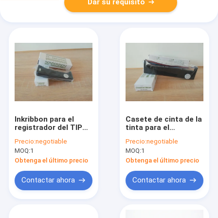
Dar su requisito
Inkribbon para el
Casete de cinta de la
registrador del TIPO
tinta para el
DE TELA DE
registrador del TIPO
Precio:
negotiable
Precio:
negotiable
ALGODÓN 84-0044
DE TELA DE
MOQ:
1
MOQ:
1
100m m
ALGODÓN 84-0055
Obtenga el último precio
Obtenga el último precio
Contactar ahora
Contactar ahora