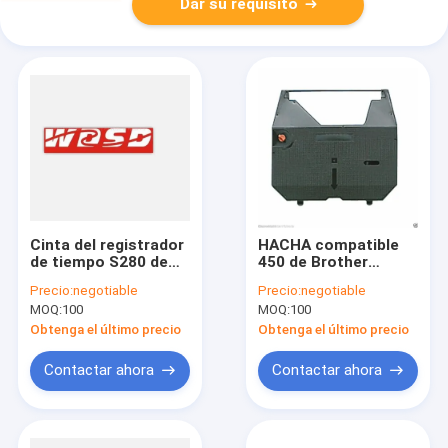
Dar su requisito
Cinta del registrador
HACHA compatible
de tiempo S280 de
450 de Brother
Compatilbe Shinko
Typewriter Ribbons
Precio:
negotiable
Precio:
negotiable
Kp 760
Brother AX450 AX-
MOQ:
100
MOQ:
100
450
Obtenga el último precio
Obtenga el último precio
Contactar ahora
Contactar ahora