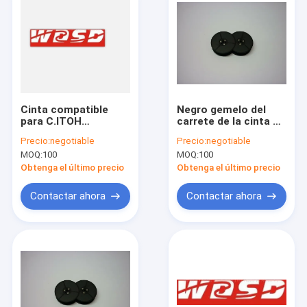
Cinta compatible
Negro gemelo del
para C.ITOH
carrete de la cinta de
3500/5000 impresora
máquina de escribir
Precio:
negotiable
Precio:
negotiable
de nylon negra
para la princesa 300
MOQ:
100
MOQ:
100
Ribbon
del meteorito de
Adler
Obtenga el último precio
Obtenga el último precio
Contactar ahora
Contactar ahora
Home
Products
About Us