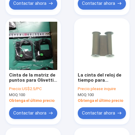
EF101-PD
Contactar ahora
Contactar ahora
Cinta de la matriz de
La cinta del reloj de
puntos para Olivetti
tiempo para
DM
Rapidprint “A” cinta
Precio:
US$2.5/PC
Precio:
please inquire
100/101/102/103/95/99/90/98
compatible de
MOQ:
100
MOQ:
100
mejorado
Widmer T, de D o de
la serie de N
Obtenga el último precio
Obtenga el último precio
ENNEGRECE el
registrador de
Contactar ahora
Contactar ahora
tiempo DE NYLON
1096-0 mejorado