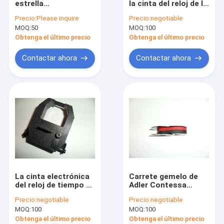
estrella
la cinta del reloj de la
Pieza del minilab de Fuji
NX500F/NX500K/NX500T/CS24II
web de Amano TS-
Precio:
Please inquire
Precio:
negotiable
3000i Timesync
MOQ:
Máquina usada del minilab
50
MOQ:
100
compatible
Obtenga el último precio
Obtenga el último precio
pieza del minilab
Contactar ahora
Contactar ahora
Pieza de impresora de chorro de tinta de Drylab
pieza del registrador
Mochila
cinta de la etiqueta
Bolso de cosméticos
La cinta electrónica
Carrete gemelo de
Paquete perforado
del reloj de tiempo de
Adler Contessa
Amano TCX-21
Contessa de
Precio:
negotiable
Precio:
negotiable
TCX21 ennegrece
máquina de escribir
bolsa de almacenamiento
MOQ:
100
MOQ:
100
compatible
del negro de lujo
compatible de la
Obtenga el último precio
Obtenga el último precio