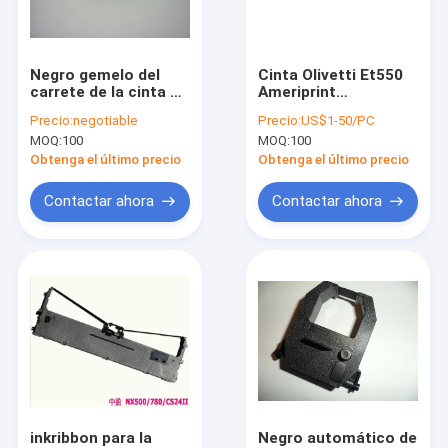
Factory Tour
Quality Control
Negro gemelo del
Cinta Olivetti Et550
carrete de la cinta de
Ameriprint
Contact Us
máquina de escribir
compatible
Precio:
negotiable
Precio:
US$1-50/PC
para Triumph Adler
Districomp
MOQ:
100
MOQ:
100
Gabriela 10 20 25 35
Request A Quote
2000
Obtenga el último precio
Obtenga el último precio
Contactar ahora
Contactar ahora
cinta de la impresora
Pieza del minilab de Konica
Pieza de Poli Laserlab
Pieza del minilab de Noritsu
pieza del minilab del doli
inkribbon para la
Negro automático de