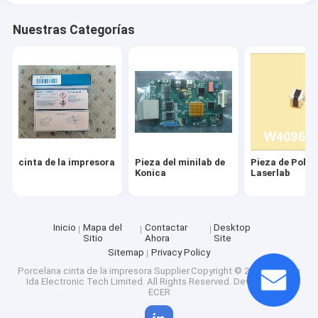
Nuestras Categorías
cinta de la impresora
Pieza del minilab de
Pieza de Poli
Konica
Laserlab
Inicio
Mapa del
Contactar
Desktop
Sitio
Ahora
Site
Sitemap
Privacy Policy
Porcelana cinta de la impresora
Supplier.Copyright © 2025 Nanning
Ida Electronic Tech Limited. All Rights Reserved. Developed by
ECER