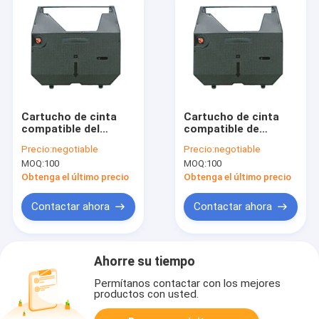
Cartucho de cinta
Cartucho de cinta
compatible del
compatible de
procesador de
máquina de escribir
Precio:
negotiable
Precio:
negotiable
textos de Brother
de Brother GX9500
MOQ:
100
MOQ:
100
WP-2200 WP-2400
GX-9500 GX9750 GX-
WP-2410
9750
Obtenga el último precio
Obtenga el último precio
Contactar ahora
Contactar ahora
Ahorre su tiempo
Permítanos contactar con los mejores
productos con usted.