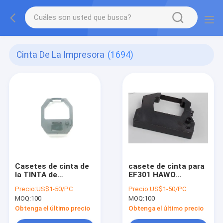
Cinta De La Impresora
(1694)
Casetes de cinta de
casete de cinta para
la TINTA de
EF301 HAWO
impresora para el
HM660/HM850/CM880/sel
Precio:
US$1-50/PC
Precio:
US$1-50/PC
EMPAQUETADO del
del calor hm750-
MOQ:
100
MOQ:
100
APARATO MÉDICO
3020/HM750/HM7 de
/ZMFK-662/MMFK-80
HS1000 con médico
Obtenga el último precio
Obtenga el último precio
de Easyseal EF300