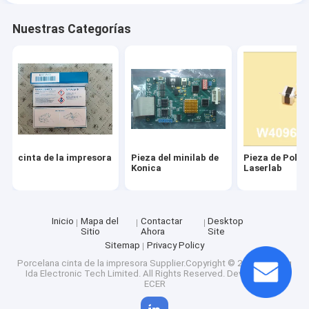
Nuestras Categorías
cinta de la impresora
Pieza del minilab de
Pieza de Poli
Konica
Laserlab
Inicio
Mapa del
Contactar
Desktop
Sitio
Ahora
Site
Sitemap
Privacy Policy
Porcelana cinta de la impresora
Supplier.Copyright © 2025 Nanning
Ida Electronic Tech Limited. All Rights Reserved. Developed by
ECER