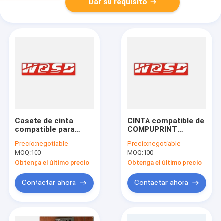
Dar su requisito
Casete de cinta
CINTA compatible de
compatible para
COMPUPRINT
COMPUPRINT
PRK5287-
Precio:
negotiable
Precio:
negotiable
MDP40T S/L W/R,
6/SP40/HCC APR3
MOQ:
100
MOQ:
100
SEIKO FB300
Obtenga el último precio
Obtenga el último precio
Contactar ahora
Contactar ahora