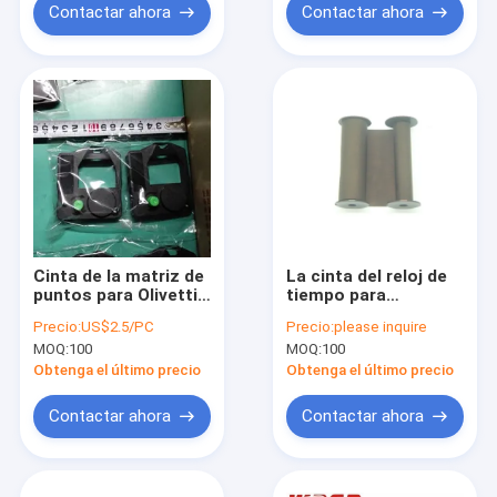
EF101-PD
Contactar ahora
Contactar ahora
Cinta de la matriz de
La cinta del reloj de
puntos para Olivetti
tiempo para
DM
Rapidprint “A” cinta
Precio:
US$2.5/PC
Precio:
please inquire
100/101/102/103/95/99/90/98
compatible de
MOQ:
100
MOQ:
100
mejorado
Widmer T, de D o de
la serie de N
Obtenga el último precio
Obtenga el último precio
ENNEGRECE el
registrador de
Contactar ahora
Contactar ahora
tiempo DE NYLON
1096-0 mejorado