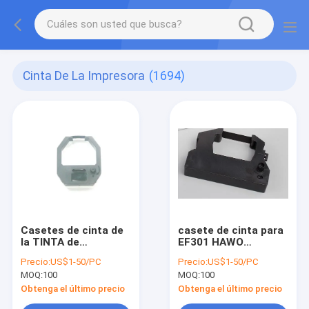
Cinta De La Impresora
(1694)
Casetes de cinta de
casete de cinta para
la TINTA de
EF301 HAWO
impresora para el
HM660/HM850/CM880/sel
Precio:
US$1-50/PC
Precio:
US$1-50/PC
EMPAQUETADO del
del calor hm750-
MOQ:
100
MOQ:
100
APARATO MÉDICO
3020/HM750/HM7 de
/ZMFK-662/MMFK-80
HS1000 con médico
Obtenga el último precio
Obtenga el último precio
de Easyseal EF300