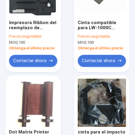
Factory Tour
Quality Control
Impresora Ribbon del
Cinta compatible
reemplazo de
para LW-1000C
Contact Us
Printerfield para NCR
agudo
Precio:
negotiable
Precio:
negotiable
6600S NCR 6622,
MOQ:
100
MOQ:
100
NCR 6625, NCR 6626,
Request A Quote
PERSONAJES M
Obtenga el último precio
Obtenga el último precio
Series Black
Contactar ahora
Contactar ahora
cinta de la impresora
Pieza del minilab de Konica
Pieza de Poli Laserlab
Pieza del minilab de Noritsu
pieza del minilab del doli
Dot Matrix Printer
cinta para el impacto