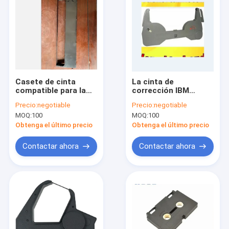
Casete de cinta
La cinta de
compatible para la
corrección IBM
impresora Ribbon
neutral 6746 6747
Precio:
negotiable
Precio:
negotiable
9903L de Tally
2000 2100 2500 3000
MOQ:
100
MOQ:
100
Dascom 2600+
6779 6781/2 6782
6783/2 6784 6785
Obtenga el último precio
Obtenga el último precio
6787/2 6788 quita la
cinta
Contactar ahora
Contactar ahora
Home
Products
About Us