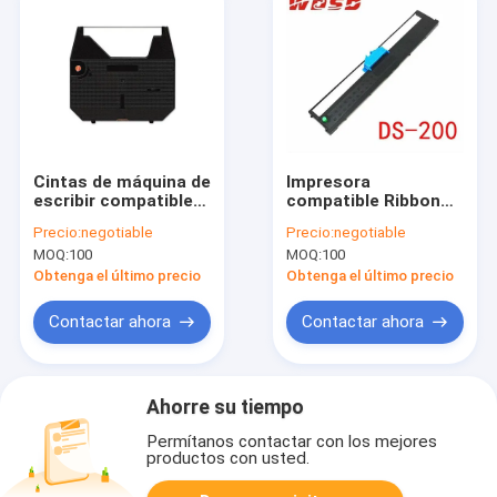
Cintas de máquina de
Impresora
escribir compatibles
compatible Ribbon
de Brother PY75
For DASCOM DS-200
Precio:
negotiable
Precio:
negotiable
PY80
MOQ:
100
MOQ:
100
Obtenga el último precio
Obtenga el último precio
Contactar ahora
Contactar ahora
Ahorre su tiempo
Permítanos contactar con los mejores
productos con usted.